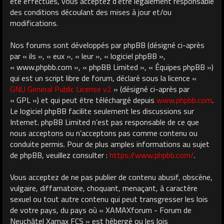
été effectués, vous acceptez d’être légalement responsable
des conditions découlant des mises à jour et/ou
modifications.
Nos forums sont développés par phpBB (désigné ci-après
par « ils », « eux », « leur », « logiciel phpBB »,
« www.phpbb.com », « phpBB Limited », « Équipes phpBB »)
qui est un script libre de forum, déclaré sous la licence «
GNU General Public License v2
» (désigné ci-après par
« GPL ») et qui peut être téléchargé depuis
www.phpbb.com
.
Le logiciel phpBB facilite seulement les discussions sur
Internet. phpBB Limited n’est pas responsable de ce que
nous acceptons ou n’acceptons pas comme contenu ou
conduite permis. Pour de plus amples informations au sujet
de phpBB, veuillez consulter :
https://www.phpbb.com/
.
Vous acceptez de ne pas publier de contenu abusif, obscène,
vulgaire, diffamatoire, choquant, menaçant, à caractère
sexuel ou tout autre contenu qui peut transgresser les lois
de votre pays, du pays où « XAMAXforum - Forum de
Neuchâtel Xamax FCS » est hébergé ou les lois