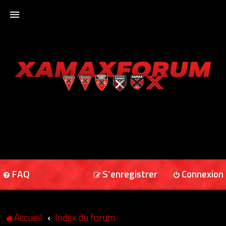
ACCUEIL
XAMAXFORUM
XAMAXONLINE
FAQ
S’enregistrer
Connexion
Accueil
Index du forum