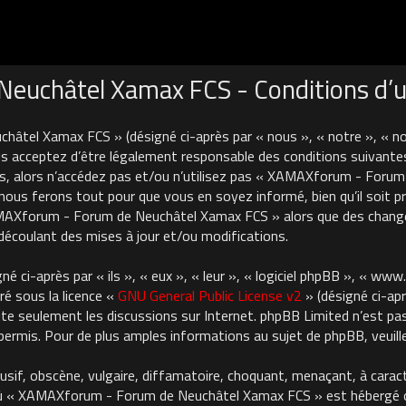
uchâtel Xamax FCS - Conditions d’ut
âtel Xamax FCS » (désigné ci-après par « nous », « notre », « 
 acceptez d’être légalement responsable des conditions suivantes
es, alors n’accédez pas et/ou n’utilisez pas « XAMAXforum - For
nous ferons tout pour que vous en soyez informé, bien qu’il soit pru
AMAXforum - Forum de Neuchâtel Xamax FCS » alors que des chan
découlant des mises à jour et/ou modifications.
 ci-après par « ils », « eux », « leur », « logiciel phpBB », « ww
ré sous la licence «
GNU General Public License v2
» (désigné ci-apr
cilite seulement les discussions sur Internet. phpBB Limited n’est 
rmis. Pour de plus amples informations au sujet de phpBB, veuille
usif, obscène, vulgaire, diffamatoire, choquant, menaçant, à carac
où « XAMAXforum - Forum de Neuchâtel Xamax FCS » est hébergé ou 