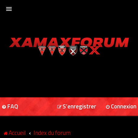
ACCUEIL
XAMAXFORUM
XAMAXONLINE
FAQ
S’enregistrer
Connexion
Accueil
Index du forum