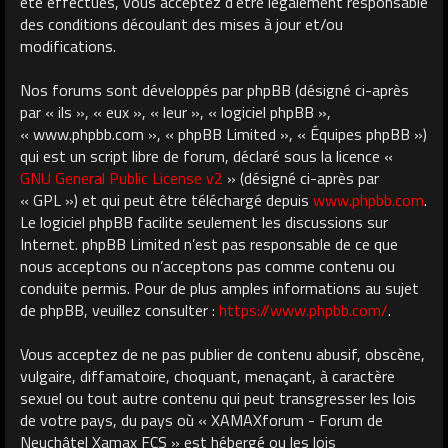
été effectués, vous acceptez d’être légalement responsable
des conditions découlant des mises à jour et/ou
modifications.
Nos forums sont développés par phpBB (désigné ci-après
par « ils », « eux », « leur », « logiciel phpBB »,
« www.phpbb.com », « phpBB Limited », « Équipes phpBB »)
qui est un script libre de forum, déclaré sous la licence «
GNU General Public License v2
» (désigné ci-après par
« GPL ») et qui peut être téléchargé depuis
www.phpbb.com
.
Le logiciel phpBB facilite seulement les discussions sur
Internet. phpBB Limited n’est pas responsable de ce que
nous acceptons ou n’acceptons pas comme contenu ou
conduite permis. Pour de plus amples informations au sujet
de phpBB, veuillez consulter :
https://www.phpbb.com/
.
Vous acceptez de ne pas publier de contenu abusif, obscène,
vulgaire, diffamatoire, choquant, menaçant, à caractère
sexuel ou tout autre contenu qui peut transgresser les lois
de votre pays, du pays où « XAMAXforum - Forum de
Neuchâtel Xamax FCS » est hébergé ou les lois