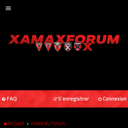
ACCUEIL
XAMAXFORUM
XAMAXONLINE
FAQ
S’enregistrer
Connexion
Accueil
Index du forum