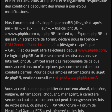
été effectués, vous acceptez d’être légalement responsable
des conditions découlant des mises à jour et/ou
modifications.
Nos forums sont développés par phpBB (désigné ci-après
par « ils », « eux », « leur », « logiciel phpBB »,
« www.phpbb.com », « phpBB Limited », « Équipes phpBB »)
qui est un script libre de forum, déclaré sous la licence «
GNU General Public License v2
» (désigné ci-après par
« GPL ») et qui peut être téléchargé depuis
www.phpbb.com
.
Le logiciel phpBB facilite seulement les discussions sur
Internet. phpBB Limited n’est pas responsable de ce que
nous acceptons ou n’acceptons pas comme contenu ou
conduite permis. Pour de plus amples informations au sujet
de phpBB, veuillez consulter :
https://www.phpbb.com/
.
Vous acceptez de ne pas publier de contenu abusif, obscène,
vulgaire, diffamatoire, choquant, menaçant, à caractère
sexuel ou tout autre contenu qui peut transgresser les lois
de votre pays, du pays où « XAMAXforum - Forum de
Neuchâtel Xamax FCS » est hébergé ou les lois