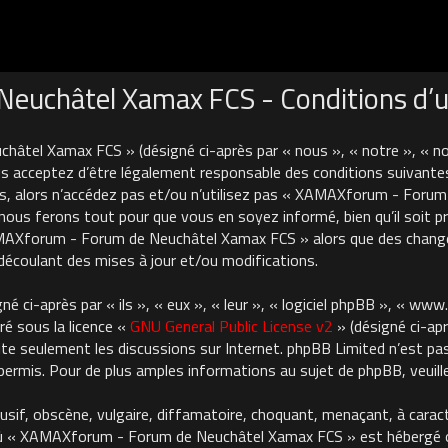
uchâtel Xamax FCS - Conditions d’ut
âtel Xamax FCS » (désigné ci-après par « nous », « notre », « 
 acceptez d’être légalement responsable des conditions suivantes
es, alors n’accédez pas et/ou n’utilisez pas « XAMAXforum - For
nous ferons tout pour que vous en soyez informé, bien qu’il soit pru
AMAXforum - Forum de Neuchâtel Xamax FCS » alors que des chan
découlant des mises à jour et/ou modifications.
 ci-après par « ils », « eux », « leur », « logiciel phpBB », « ww
ré sous la licence «
GNU General Public License v2
» (désigné ci-apr
cilite seulement les discussions sur Internet. phpBB Limited n’est 
rmis. Pour de plus amples informations au sujet de phpBB, veuille
usif, obscène, vulgaire, diffamatoire, choquant, menaçant, à carac
où « XAMAXforum - Forum de Neuchâtel Xamax FCS » est hébergé ou 