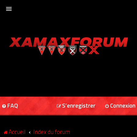
ACCUEIL
XAMAXFORUM
XAMAXONLINE
FAQ
S’enregistrer
Connexion
Accueil
Index du forum