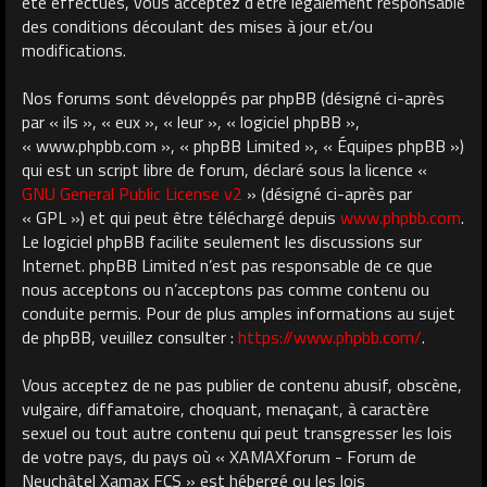
été effectués, vous acceptez d’être légalement responsable
des conditions découlant des mises à jour et/ou
modifications.
Nos forums sont développés par phpBB (désigné ci-après
par « ils », « eux », « leur », « logiciel phpBB »,
« www.phpbb.com », « phpBB Limited », « Équipes phpBB »)
qui est un script libre de forum, déclaré sous la licence «
GNU General Public License v2
» (désigné ci-après par
« GPL ») et qui peut être téléchargé depuis
www.phpbb.com
.
Le logiciel phpBB facilite seulement les discussions sur
Internet. phpBB Limited n’est pas responsable de ce que
nous acceptons ou n’acceptons pas comme contenu ou
conduite permis. Pour de plus amples informations au sujet
de phpBB, veuillez consulter :
https://www.phpbb.com/
.
Vous acceptez de ne pas publier de contenu abusif, obscène,
vulgaire, diffamatoire, choquant, menaçant, à caractère
sexuel ou tout autre contenu qui peut transgresser les lois
de votre pays, du pays où « XAMAXforum - Forum de
Neuchâtel Xamax FCS » est hébergé ou les lois