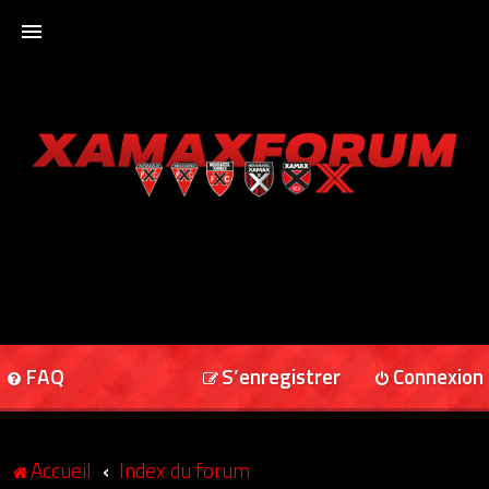
ACCUEIL
XAMAXFORUM
XAMAXONLINE
FAQ
S’enregistrer
Connexion
Accueil
Index du forum