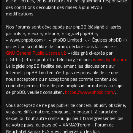
été effectués, vous acceptez d’être légalement responsable
des conditions découlant des mises à jour et/ou
modifications.
Nos forums sont développés par phpBB (désigné ci-après
par « ils », « eux », « leur », « logiciel phpBB »,
« www.phpbb.com », « phpBB Limited », « Équipes phpBB »)
qui est un script libre de forum, déclaré sous la licence «
GNU General Public License v2
» (désigné ci-après par
« GPL ») et qui peut être téléchargé depuis
www.phpbb.com
.
Le logiciel phpBB facilite seulement les discussions sur
Internet. phpBB Limited n’est pas responsable de ce que
nous acceptons ou n’acceptons pas comme contenu ou
conduite permis. Pour de plus amples informations au sujet
de phpBB, veuillez consulter :
https://www.phpbb.com/
.
Vous acceptez de ne pas publier de contenu abusif, obscène,
vulgaire, diffamatoire, choquant, menaçant, à caractère
sexuel ou tout autre contenu qui peut transgresser les lois
de votre pays, du pays où « XAMAXforum - Forum de
Neuchâtel Xamax FCS » est hébergé ou les lois