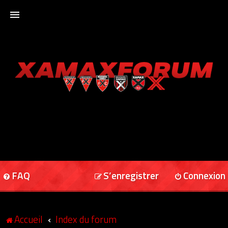
ACCUEIL
XAMAXFORUM
XAMAXONLINE
FAQ
S’enregistrer
Connexion
Accueil
Index du forum