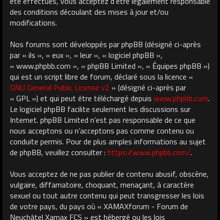
été effectués, vous acceptez d’être légalement responsable
des conditions découlant des mises à jour et/ou
modifications.
Nos forums sont développés par phpBB (désigné ci-après
par « ils », « eux », « leur », « logiciel phpBB »,
« www.phpbb.com », « phpBB Limited », « Équipes phpBB »)
qui est un script libre de forum, déclaré sous la licence «
GNU General Public License v2
» (désigné ci-après par
« GPL ») et qui peut être téléchargé depuis
www.phpbb.com
.
Le logiciel phpBB facilite seulement les discussions sur
Internet. phpBB Limited n’est pas responsable de ce que
nous acceptons ou n’acceptons pas comme contenu ou
conduite permis. Pour de plus amples informations au sujet
de phpBB, veuillez consulter :
https://www.phpbb.com/
.
Vous acceptez de ne pas publier de contenu abusif, obscène,
vulgaire, diffamatoire, choquant, menaçant, à caractère
sexuel ou tout autre contenu qui peut transgresser les lois
de votre pays, du pays où « XAMAXforum - Forum de
Neuchâtel Xamax FCS » est hébergé ou les lois