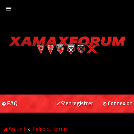
ACCUEIL
XAMAXFORUM
XAMAXONLINE
FAQ
S’enregistrer
Connexion
Accueil
Index du forum