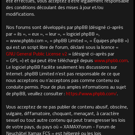
été effectués, vous acceptez d’être légalement responsable
des conditions découlant des mises à jour et/ou
modifications.
Nos forums sont développés par phpBB (désigné ci-après
par « ils », « eux », « leur », « logiciel phpBB »,
« www.phpbb.com », « phpBB Limited », « Équipes phpBB »)
qui est un script libre de forum, déclaré sous la licence «
GNU General Public License v2
» (désigné ci-après par
« GPL ») et qui peut être téléchargé depuis
www.phpbb.com
.
Le logiciel phpBB facilite seulement les discussions sur
Internet. phpBB Limited n’est pas responsable de ce que
nous acceptons ou n’acceptons pas comme contenu ou
conduite permis. Pour de plus amples informations au sujet
de phpBB, veuillez consulter :
https://www.phpbb.com/
.
Vous acceptez de ne pas publier de contenu abusif, obscène,
vulgaire, diffamatoire, choquant, menaçant, à caractère
sexuel ou tout autre contenu qui peut transgresser les lois
de votre pays, du pays où « XAMAXforum - Forum de
Neuchâtel Xamax FCS » est hébergé ou les lois