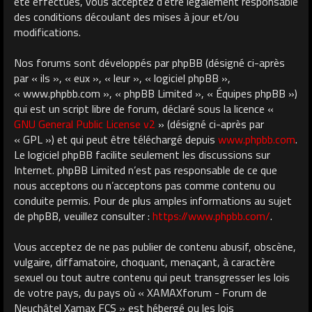
été effectués, vous acceptez d’être légalement responsable
des conditions découlant des mises à jour et/ou
modifications.
Nos forums sont développés par phpBB (désigné ci-après
par « ils », « eux », « leur », « logiciel phpBB »,
« www.phpbb.com », « phpBB Limited », « Équipes phpBB »)
qui est un script libre de forum, déclaré sous la licence «
GNU General Public License v2
» (désigné ci-après par
« GPL ») et qui peut être téléchargé depuis
www.phpbb.com
.
Le logiciel phpBB facilite seulement les discussions sur
Internet. phpBB Limited n’est pas responsable de ce que
nous acceptons ou n’acceptons pas comme contenu ou
conduite permis. Pour de plus amples informations au sujet
de phpBB, veuillez consulter :
https://www.phpbb.com/
.
Vous acceptez de ne pas publier de contenu abusif, obscène,
vulgaire, diffamatoire, choquant, menaçant, à caractère
sexuel ou tout autre contenu qui peut transgresser les lois
de votre pays, du pays où « XAMAXforum - Forum de
Neuchâtel Xamax FCS » est hébergé ou les lois