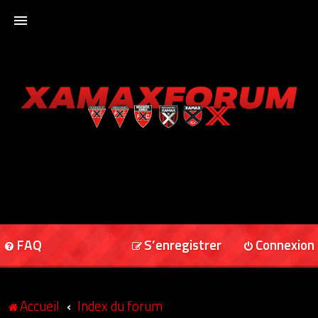
ACCUEIL
XAMAXFORUM
XAMAXONLINE
FAQ
S’enregistrer
Connexion
Accueil
Index du forum