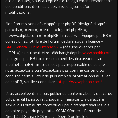
été effectués, vous acceptez d’être légalement responsable
des conditions découlant des mises à jour et/ou
modifications.
Nos forums sont développés par phpBB (désigné ci-après
par « ils », « eux », « leur », « logiciel phpBB »,
« www.phpbb.com », « phpBB Limited », « Équipes phpBB »)
qui est un script libre de forum, déclaré sous la licence «
GNU General Public License v2
» (désigné ci-après par
« GPL ») et qui peut être téléchargé depuis
www.phpbb.com
.
Le logiciel phpBB facilite seulement les discussions sur
Internet. phpBB Limited n’est pas responsable de ce que
nous acceptons ou n’acceptons pas comme contenu ou
conduite permis. Pour de plus amples informations au sujet
de phpBB, veuillez consulter :
https://www.phpbb.com/
.
Vous acceptez de ne pas publier de contenu abusif, obscène,
vulgaire, diffamatoire, choquant, menaçant, à caractère
sexuel ou tout autre contenu qui peut transgresser les lois
de votre pays, du pays où « XAMAXforum - Forum de
Neuchâtel Xamax FCS » est hébergé ou les lois