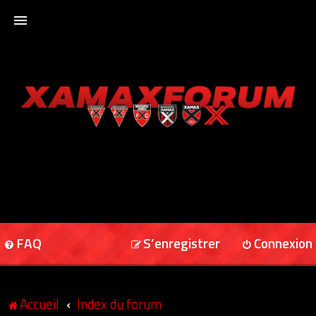
ACCUEIL
XAMAXFORUM
XAMAXONLINE
FAQ
S’enregistrer
Connexion
Accueil
Index du forum