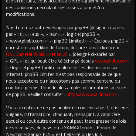
été effectués, vous acceptez d’être légalement responsable
des conditions découlant des mises à jour et/ou
modifications.
Nos forums sont développés par phpBB (désigné ci-après
par « ils », « eux », « leur », « logiciel phpBB »,
« www.phpbb.com », « phpBB Limited », « Équipes phpBB »)
qui est un script libre de forum, déclaré sous la licence «
GNU General Public License v2
» (désigné ci-après par
« GPL ») et qui peut être téléchargé depuis
www.phpbb.com
.
Le logiciel phpBB facilite seulement les discussions sur
Internet. phpBB Limited n’est pas responsable de ce que
nous acceptons ou n’acceptons pas comme contenu ou
conduite permis. Pour de plus amples informations au sujet
de phpBB, veuillez consulter :
https://www.phpbb.com/
.
Vous acceptez de ne pas publier de contenu abusif, obscène,
vulgaire, diffamatoire, choquant, menaçant, à caractère
sexuel ou tout autre contenu qui peut transgresser les lois
de votre pays, du pays où « XAMAXforum - Forum de
Neuchâtel Xamax FCS » est hébergé ou les lois