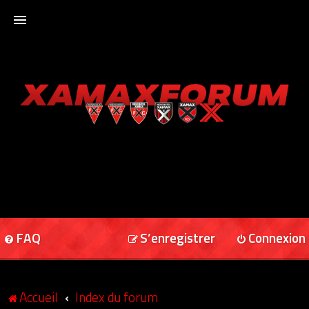
ACCUEIL
XAMAXFORUM
XAMAXONLINE
FAQ
S’enregistrer
Connexion
Accueil
Index du forum