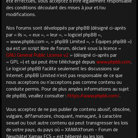
été effectués, vous acceptez d’être légalement responsable
des conditions découlant des mises à jour et/ou
modifications.
Nos forums sont développés par phpBB (désigné ci-après
par « ils », « eux », « leur », « logiciel phpBB »,
« www.phpbb.com », « phpBB Limited », « Équipes phpBB »)
qui est un script libre de forum, déclaré sous la licence «
GNU General Public License v2
» (désigné ci-après par
« GPL ») et qui peut être téléchargé depuis
www.phpbb.com
.
Le logiciel phpBB facilite seulement les discussions sur
Internet. phpBB Limited n’est pas responsable de ce que
nous acceptons ou n’acceptons pas comme contenu ou
conduite permis. Pour de plus amples informations au sujet
de phpBB, veuillez consulter :
https://www.phpbb.com/
.
Vous acceptez de ne pas publier de contenu abusif, obscène,
vulgaire, diffamatoire, choquant, menaçant, à caractère
sexuel ou tout autre contenu qui peut transgresser les lois
de votre pays, du pays où « XAMAXforum - Forum de
Neuchâtel Xamax FCS » est hébergé ou les lois