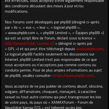
été effectués, vous acceptez d’être légalement responsable
des conditions découlant des mises à jour et/ou
modifications.
Nos forums sont développés par phpBB (désigné ci-après
par « ils », « eux », « leur », « logiciel phpBB »,
« www.phpbb.com », « phpBB Limited », « Équipes phpBB »)
qui est un script libre de forum, déclaré sous la licence «
GNU General Public License v2
» (désigné ci-après par
« GPL ») et qui peut être téléchargé depuis
www.phpbb.com
.
Le logiciel phpBB facilite seulement les discussions sur
Internet. phpBB Limited n’est pas responsable de ce que
nous acceptons ou n’acceptons pas comme contenu ou
conduite permis. Pour de plus amples informations au sujet
de phpBB, veuillez consulter :
https://www.phpbb.com/
.
Vous acceptez de ne pas publier de contenu abusif, obscène,
vulgaire, diffamatoire, choquant, menaçant, à caractère
sexuel ou tout autre contenu qui peut transgresser les lois
de votre pays, du pays où « XAMAXforum - Forum de
Neuchâtel Xamax FCS » est hébergé ou les lois