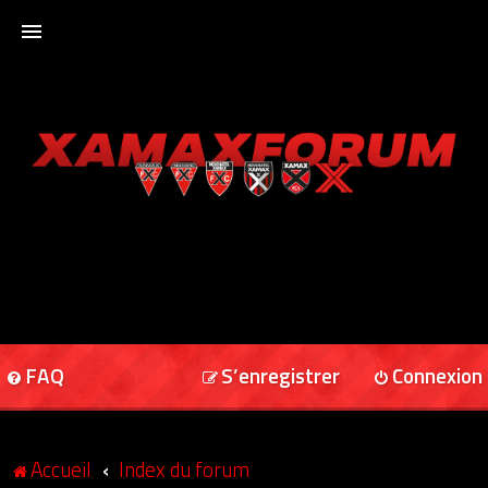
ACCUEIL
XAMAXFORUM
XAMAXONLINE
FAQ
S’enregistrer
Connexion
Accueil
Index du forum