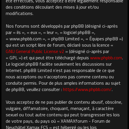
été effectués, vous acceptez d’être légalement responsable
des conditions découlant des mises à jour et/ou
modifications.
Nos forums sont développés par phpBB (désigné ci-après
par « ils », « eux », « leur », « logiciel phpBB »,
« www.phpbb.com », « phpBB Limited », « Équipes phpBB »)
qui est un script libre de forum, déclaré sous la licence «
GNU General Public License v2
» (désigné ci-après par
« GPL ») et qui peut être téléchargé depuis
www.phpbb.com
.
Le logiciel phpBB facilite seulement les discussions sur
Internet. phpBB Limited n’est pas responsable de ce que
nous acceptons ou n’acceptons pas comme contenu ou
conduite permis. Pour de plus amples informations au sujet
de phpBB, veuillez consulter :
https://www.phpbb.com/
.
Vous acceptez de ne pas publier de contenu abusif, obscène,
vulgaire, diffamatoire, choquant, menaçant, à caractère
sexuel ou tout autre contenu qui peut transgresser les lois
de votre pays, du pays où « XAMAXforum - Forum de
Neuchâtel Xamax FCS » est hébergé ou les lois