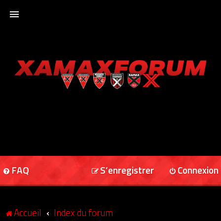
ACCUEIL
XAMAXFORUM
XAMAXONLINE
FAQ
S’enregistrer
Connexion
Accueil
Index du forum