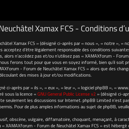
uchâtel Xamax FCS - Conditions d’ut
âtel Xamax FCS » (désigné ci-après par « nous », « notre », « 
 acceptez d’être légalement responsable des conditions suivantes
es, alors n’accédez pas et/ou n’utilisez pas « XAMAXforum - For
nous ferons tout pour que vous en soyez informé, bien qu’il soit pru
AMAXforum - Forum de Neuchâtel Xamax FCS » alors que des chan
découlant des mises à jour et/ou modifications.
 ci-après par « ils », « eux », « leur », « logiciel phpBB », « ww
ré sous la licence «
GNU General Public License v2
» (désigné ci-apr
cilite seulement les discussions sur Internet. phpBB Limited n’est 
rmis. Pour de plus amples informations au sujet de phpBB, veuille
usif, obscène, vulgaire, diffamatoire, choquant, menaçant, à carac
où « XAMAXforum - Forum de Neuchâtel Xamax FCS » est hébergé ou 