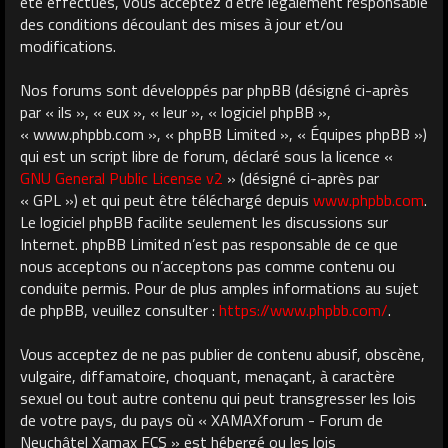
été effectués, vous acceptez d’être légalement responsable
des conditions découlant des mises à jour et/ou
modifications.
Nos forums sont développés par phpBB (désigné ci-après
par « ils », « eux », « leur », « logiciel phpBB »,
« www.phpbb.com », « phpBB Limited », « Équipes phpBB »)
qui est un script libre de forum, déclaré sous la licence «
GNU General Public License v2
» (désigné ci-après par
« GPL ») et qui peut être téléchargé depuis
www.phpbb.com
.
Le logiciel phpBB facilite seulement les discussions sur
Internet. phpBB Limited n’est pas responsable de ce que
nous acceptons ou n’acceptons pas comme contenu ou
conduite permis. Pour de plus amples informations au sujet
de phpBB, veuillez consulter :
https://www.phpbb.com/
.
Vous acceptez de ne pas publier de contenu abusif, obscène,
vulgaire, diffamatoire, choquant, menaçant, à caractère
sexuel ou tout autre contenu qui peut transgresser les lois
de votre pays, du pays où « XAMAXforum - Forum de
Neuchâtel Xamax FCS » est hébergé ou les lois