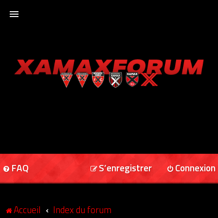
ACCUEIL
XAMAXFORUM
XAMAXONLINE
FAQ
S’enregistrer
Connexion
Accueil
Index du forum