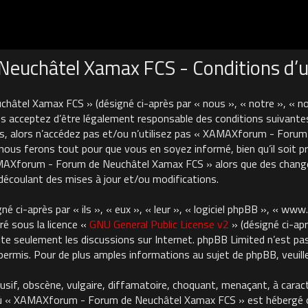
uchâtel Xamax FCS - Conditions d’ut
âtel Xamax FCS » (désigné ci-après par « nous », « notre », « 
 acceptez d’être légalement responsable des conditions suivantes
es, alors n’accédez pas et/ou n’utilisez pas « XAMAXforum - For
nous ferons tout pour que vous en soyez informé, bien qu’il soit pru
AMAXforum - Forum de Neuchâtel Xamax FCS » alors que des chan
découlant des mises à jour et/ou modifications.
 ci-après par « ils », « eux », « leur », « logiciel phpBB », « ww
ré sous la licence «
GNU General Public License v2
» (désigné ci-apr
cilite seulement les discussions sur Internet. phpBB Limited n’est 
rmis. Pour de plus amples informations au sujet de phpBB, veuille
usif, obscène, vulgaire, diffamatoire, choquant, menaçant, à carac
où « XAMAXforum - Forum de Neuchâtel Xamax FCS » est hébergé ou 