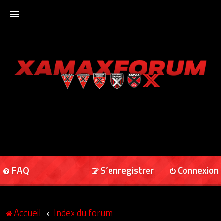
ACCUEIL
XAMAXFORUM
XAMAXONLINE
FAQ
S’enregistrer
Connexion
Accueil
Index du forum