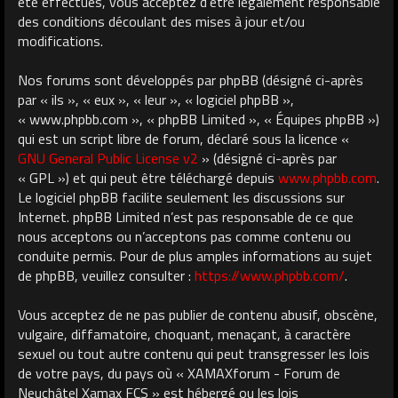
été effectués, vous acceptez d’être légalement responsable
des conditions découlant des mises à jour et/ou
modifications.
Nos forums sont développés par phpBB (désigné ci-après
par « ils », « eux », « leur », « logiciel phpBB »,
« www.phpbb.com », « phpBB Limited », « Équipes phpBB »)
qui est un script libre de forum, déclaré sous la licence «
GNU General Public License v2
» (désigné ci-après par
« GPL ») et qui peut être téléchargé depuis
www.phpbb.com
.
Le logiciel phpBB facilite seulement les discussions sur
Internet. phpBB Limited n’est pas responsable de ce que
nous acceptons ou n’acceptons pas comme contenu ou
conduite permis. Pour de plus amples informations au sujet
de phpBB, veuillez consulter :
https://www.phpbb.com/
.
Vous acceptez de ne pas publier de contenu abusif, obscène,
vulgaire, diffamatoire, choquant, menaçant, à caractère
sexuel ou tout autre contenu qui peut transgresser les lois
de votre pays, du pays où « XAMAXforum - Forum de
Neuchâtel Xamax FCS » est hébergé ou les lois