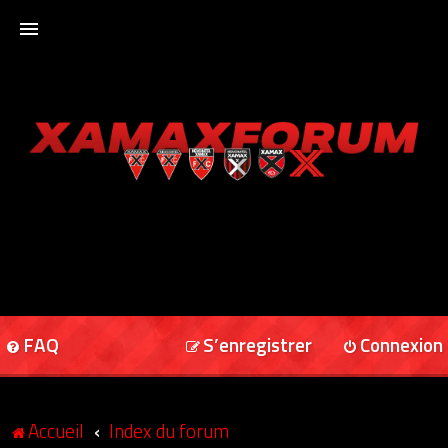
ACCUEIL
XAMAXFORUM
XAMAXONLINE
FAQ
S’enregistrer
Connexion
Accueil
Index du forum