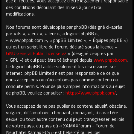
été effectués, vous acceptez d’être légalement responsable
des conditions découlant des mises à jour et/ou
modifications.
Nos forums sont développés par phpBB (désigné ci-après
par « ils », « eux », « leur », « logiciel phpBB »,
« www.phpbb.com », « phpBB Limited », « Équipes phpBB »)
qui est un script libre de forum, déclaré sous la licence «
GNU General Public License v2
» (désigné ci-après par
« GPL ») et qui peut être téléchargé depuis
www.phpbb.com
.
Le logiciel phpBB facilite seulement les discussions sur
Internet. phpBB Limited n’est pas responsable de ce que
nous acceptons ou n’acceptons pas comme contenu ou
conduite permis. Pour de plus amples informations au sujet
de phpBB, veuillez consulter :
https://www.phpbb.com/
.
Vous acceptez de ne pas publier de contenu abusif, obscène,
vulgaire, diffamatoire, choquant, menaçant, à caractère
sexuel ou tout autre contenu qui peut transgresser les lois
de votre pays, du pays où « XAMAXforum - Forum de
Neuchâtel Xamax FCS » est hébergé ou les lois