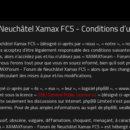
uchâtel Xamax FCS - Conditions d’ut
âtel Xamax FCS » (désigné ci-après par « nous », « notre », « 
 acceptez d’être légalement responsable des conditions suivantes
es, alors n’accédez pas et/ou n’utilisez pas « XAMAXforum - For
nous ferons tout pour que vous en soyez informé, bien qu’il soit pru
AMAXforum - Forum de Neuchâtel Xamax FCS » alors que des chan
découlant des mises à jour et/ou modifications.
 ci-après par « ils », « eux », « leur », « logiciel phpBB », « ww
ré sous la licence «
GNU General Public License v2
» (désigné ci-apr
cilite seulement les discussions sur Internet. phpBB Limited n’est 
rmis. Pour de plus amples informations au sujet de phpBB, veuille
usif, obscène, vulgaire, diffamatoire, choquant, menaçant, à carac
où « XAMAXforum - Forum de Neuchâtel Xamax FCS » est hébergé ou 