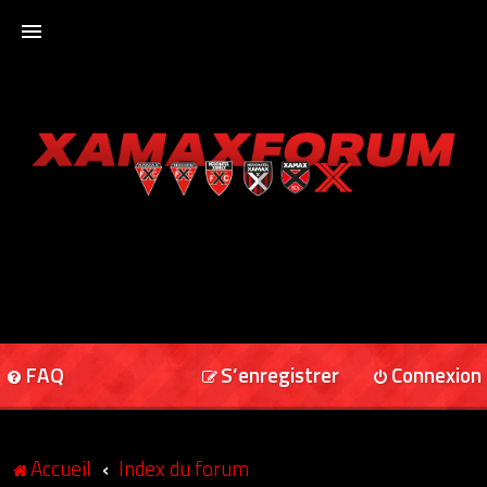
ACCUEIL
XAMAXFORUM
XAMAXONLINE
FAQ
S’enregistrer
Connexion
Accueil
Index du forum