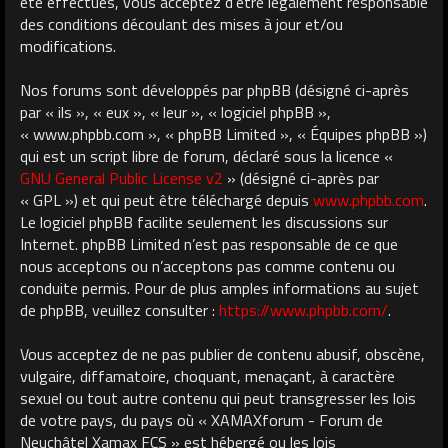
été effectués, vous acceptez d’être légalement responsable
des conditions découlant des mises à jour et/ou
modifications.
Nos forums sont développés par phpBB (désigné ci-après
par « ils », « eux », « leur », « logiciel phpBB »,
« www.phpbb.com », « phpBB Limited », « Équipes phpBB »)
qui est un script libre de forum, déclaré sous la licence «
GNU General Public License v2
» (désigné ci-après par
« GPL ») et qui peut être téléchargé depuis
www.phpbb.com
.
Le logiciel phpBB facilite seulement les discussions sur
Internet. phpBB Limited n’est pas responsable de ce que
nous acceptons ou n’acceptons pas comme contenu ou
conduite permis. Pour de plus amples informations au sujet
de phpBB, veuillez consulter :
https://www.phpbb.com/
.
Vous acceptez de ne pas publier de contenu abusif, obscène,
vulgaire, diffamatoire, choquant, menaçant, à caractère
sexuel ou tout autre contenu qui peut transgresser les lois
de votre pays, du pays où « XAMAXforum - Forum de
Neuchâtel Xamax FCS » est hébergé ou les lois