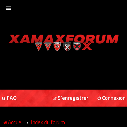
ACCUEIL
XAMAXFORUM
XAMAXONLINE
FAQ
S’enregistrer
Connexion
Accueil
Index du forum