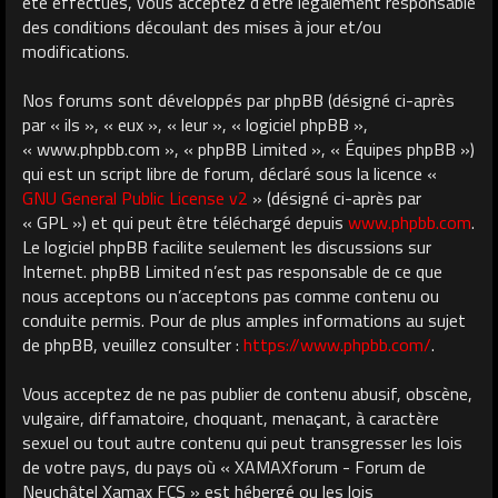
été effectués, vous acceptez d’être légalement responsable
des conditions découlant des mises à jour et/ou
modifications.
Nos forums sont développés par phpBB (désigné ci-après
par « ils », « eux », « leur », « logiciel phpBB »,
« www.phpbb.com », « phpBB Limited », « Équipes phpBB »)
qui est un script libre de forum, déclaré sous la licence «
GNU General Public License v2
» (désigné ci-après par
« GPL ») et qui peut être téléchargé depuis
www.phpbb.com
.
Le logiciel phpBB facilite seulement les discussions sur
Internet. phpBB Limited n’est pas responsable de ce que
nous acceptons ou n’acceptons pas comme contenu ou
conduite permis. Pour de plus amples informations au sujet
de phpBB, veuillez consulter :
https://www.phpbb.com/
.
Vous acceptez de ne pas publier de contenu abusif, obscène,
vulgaire, diffamatoire, choquant, menaçant, à caractère
sexuel ou tout autre contenu qui peut transgresser les lois
de votre pays, du pays où « XAMAXforum - Forum de
Neuchâtel Xamax FCS » est hébergé ou les lois