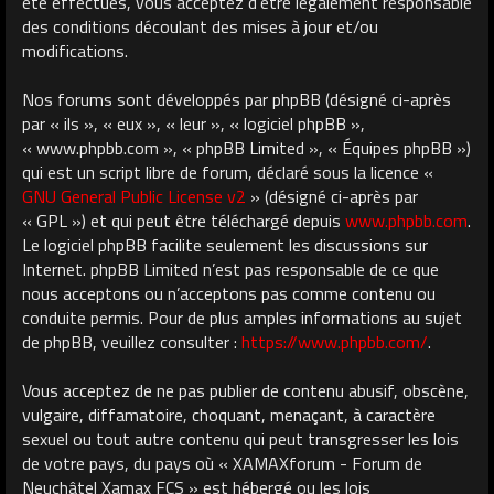
été effectués, vous acceptez d’être légalement responsable
des conditions découlant des mises à jour et/ou
modifications.
Nos forums sont développés par phpBB (désigné ci-après
par « ils », « eux », « leur », « logiciel phpBB »,
« www.phpbb.com », « phpBB Limited », « Équipes phpBB »)
qui est un script libre de forum, déclaré sous la licence «
GNU General Public License v2
» (désigné ci-après par
« GPL ») et qui peut être téléchargé depuis
www.phpbb.com
.
Le logiciel phpBB facilite seulement les discussions sur
Internet. phpBB Limited n’est pas responsable de ce que
nous acceptons ou n’acceptons pas comme contenu ou
conduite permis. Pour de plus amples informations au sujet
de phpBB, veuillez consulter :
https://www.phpbb.com/
.
Vous acceptez de ne pas publier de contenu abusif, obscène,
vulgaire, diffamatoire, choquant, menaçant, à caractère
sexuel ou tout autre contenu qui peut transgresser les lois
de votre pays, du pays où « XAMAXforum - Forum de
Neuchâtel Xamax FCS » est hébergé ou les lois