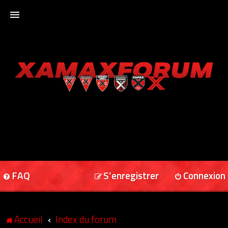
ACCUEIL
XAMAXFORUM
XAMAXONLINE
FAQ
S’enregistrer
Connexion
Accueil
Index du forum