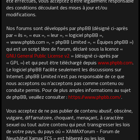
été effectués, vous acceptez d’être légalement responsable
des conditions découlant des mises à jour et/ou
modifications.
Nos forums sont développés par phpBB (désigné ci-après
par « ils », « eux », « leur », « logiciel phpBB »,
« www.phpbb.com », « phpBB Limited », « Équipes phpBB »)
qui est un script libre de forum, déclaré sous la licence «
GNU General Public License v2
» (désigné ci-après par
« GPL ») et qui peut être téléchargé depuis
www.phpbb.com
.
Le logiciel phpBB facilite seulement les discussions sur
Internet. phpBB Limited n’est pas responsable de ce que
nous acceptons ou n’acceptons pas comme contenu ou
conduite permis. Pour de plus amples informations au sujet
de phpBB, veuillez consulter :
https://www.phpbb.com/
.
Vous acceptez de ne pas publier de contenu abusif, obscène,
vulgaire, diffamatoire, choquant, menaçant, à caractère
sexuel ou tout autre contenu qui peut transgresser les lois
de votre pays, du pays où « XAMAXforum - Forum de
Neuchâtel Xamax FCS » est hébergé ou les lois