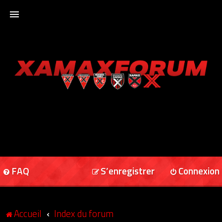
ACCUEIL
XAMAXFORUM
XAMAXONLINE
FAQ
S’enregistrer
Connexion
Accueil
Index du forum