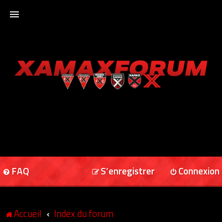
ACCUEIL
XAMAXFORUM
XAMAXONLINE
FAQ
S’enregistrer
Connexion
Accueil
Index du forum