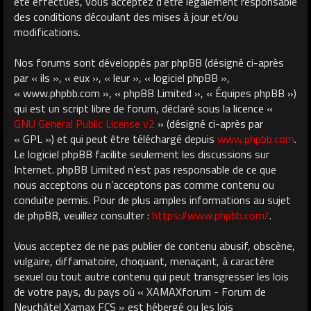
été effectués, vous acceptez d’être légalement responsable
des conditions découlant des mises à jour et/ou
modifications.
Nos forums sont développés par phpBB (désigné ci-après
par « ils », « eux », « leur », « logiciel phpBB »,
« www.phpbb.com », « phpBB Limited », « Équipes phpBB »)
qui est un script libre de forum, déclaré sous la licence «
GNU General Public License v2
» (désigné ci-après par
« GPL ») et qui peut être téléchargé depuis
www.phpbb.com
.
Le logiciel phpBB facilite seulement les discussions sur
Internet. phpBB Limited n’est pas responsable de ce que
nous acceptons ou n’acceptons pas comme contenu ou
conduite permis. Pour de plus amples informations au sujet
de phpBB, veuillez consulter :
https://www.phpbb.com/
.
Vous acceptez de ne pas publier de contenu abusif, obscène,
vulgaire, diffamatoire, choquant, menaçant, à caractère
sexuel ou tout autre contenu qui peut transgresser les lois
de votre pays, du pays où « XAMAXforum - Forum de
Neuchâtel Xamax FCS » est hébergé ou les lois