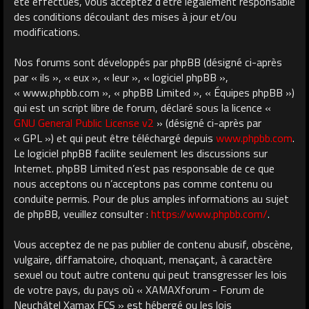
été effectués, vous acceptez d’être légalement responsable
des conditions découlant des mises à jour et/ou
modifications.
Nos forums sont développés par phpBB (désigné ci-après
par « ils », « eux », « leur », « logiciel phpBB »,
« www.phpbb.com », « phpBB Limited », « Équipes phpBB »)
qui est un script libre de forum, déclaré sous la licence «
GNU General Public License v2
» (désigné ci-après par
« GPL ») et qui peut être téléchargé depuis
www.phpbb.com
.
Le logiciel phpBB facilite seulement les discussions sur
Internet. phpBB Limited n’est pas responsable de ce que
nous acceptons ou n’acceptons pas comme contenu ou
conduite permis. Pour de plus amples informations au sujet
de phpBB, veuillez consulter :
https://www.phpbb.com/
.
Vous acceptez de ne pas publier de contenu abusif, obscène,
vulgaire, diffamatoire, choquant, menaçant, à caractère
sexuel ou tout autre contenu qui peut transgresser les lois
de votre pays, du pays où « XAMAXforum - Forum de
Neuchâtel Xamax FCS » est hébergé ou les lois