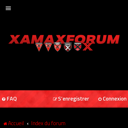
ACCUEIL
XAMAXFORUM
XAMAXONLINE
FAQ
S’enregistrer
Connexion
Accueil
Index du forum