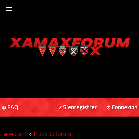
ACCUEIL
XAMAXFORUM
XAMAXONLINE
FAQ
S’enregistrer
Connexion
Accueil
Index du forum