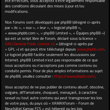
été effectués, vous acceptez d’être légalement responsable
des conditions découlant des mises à jour et/ou
modifications.
Nos forums sont développés par phpBB (désigné ci-après
par « ils », « eux », « leur », « logiciel phpBB »,
« www.phpbb.com », « phpBB Limited », « Équipes phpBB »)
qui est un script libre de forum, déclaré sous la licence «
GNU General Public License v2
» (désigné ci-après par
« GPL ») et qui peut être téléchargé depuis
www.phpbb.com
.
Le logiciel phpBB facilite seulement les discussions sur
Internet. phpBB Limited n’est pas responsable de ce que
nous acceptons ou n’acceptons pas comme contenu ou
conduite permis. Pour de plus amples informations au sujet
de phpBB, veuillez consulter :
https://www.phpbb.com/
.
Vous acceptez de ne pas publier de contenu abusif, obscène,
vulgaire, diffamatoire, choquant, menaçant, à caractère
sexuel ou tout autre contenu qui peut transgresser les lois
de votre pays, du pays où « XAMAXforum - Forum de
Neuchâtel Xamax FCS » est hébergé ou les lois