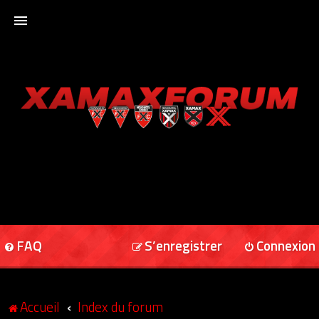
ACCUEIL
XAMAXFORUM
XAMAXONLINE
FAQ
S’enregistrer
Connexion
Accueil
Index du forum