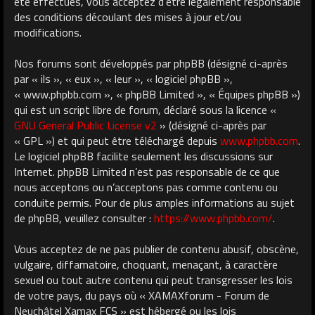
été effectués, vous acceptez d’être légalement responsable
des conditions découlant des mises à jour et/ou
modifications.
Nos forums sont développés par phpBB (désigné ci-après
par « ils », « eux », « leur », « logiciel phpBB »,
« www.phpbb.com », « phpBB Limited », « Équipes phpBB »)
qui est un script libre de forum, déclaré sous la licence «
GNU General Public License v2
» (désigné ci-après par
« GPL ») et qui peut être téléchargé depuis
www.phpbb.com
.
Le logiciel phpBB facilite seulement les discussions sur
Internet. phpBB Limited n’est pas responsable de ce que
nous acceptons ou n’acceptons pas comme contenu ou
conduite permis. Pour de plus amples informations au sujet
de phpBB, veuillez consulter :
https://www.phpbb.com/
.
Vous acceptez de ne pas publier de contenu abusif, obscène,
vulgaire, diffamatoire, choquant, menaçant, à caractère
sexuel ou tout autre contenu qui peut transgresser les lois
de votre pays, du pays où « XAMAXforum - Forum de
Neuchâtel Xamax FCS » est hébergé ou les lois