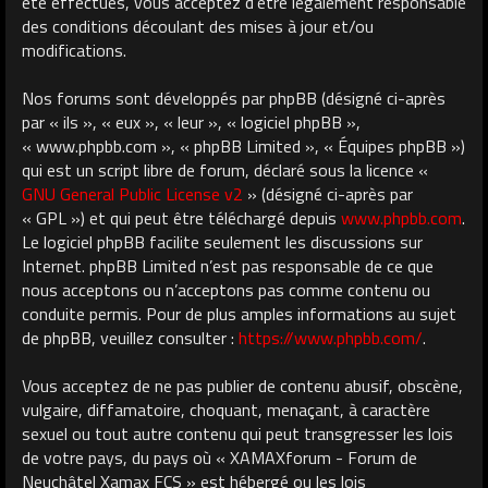
été effectués, vous acceptez d’être légalement responsable
des conditions découlant des mises à jour et/ou
modifications.
Nos forums sont développés par phpBB (désigné ci-après
par « ils », « eux », « leur », « logiciel phpBB »,
« www.phpbb.com », « phpBB Limited », « Équipes phpBB »)
qui est un script libre de forum, déclaré sous la licence «
GNU General Public License v2
» (désigné ci-après par
« GPL ») et qui peut être téléchargé depuis
www.phpbb.com
.
Le logiciel phpBB facilite seulement les discussions sur
Internet. phpBB Limited n’est pas responsable de ce que
nous acceptons ou n’acceptons pas comme contenu ou
conduite permis. Pour de plus amples informations au sujet
de phpBB, veuillez consulter :
https://www.phpbb.com/
.
Vous acceptez de ne pas publier de contenu abusif, obscène,
vulgaire, diffamatoire, choquant, menaçant, à caractère
sexuel ou tout autre contenu qui peut transgresser les lois
de votre pays, du pays où « XAMAXforum - Forum de
Neuchâtel Xamax FCS » est hébergé ou les lois