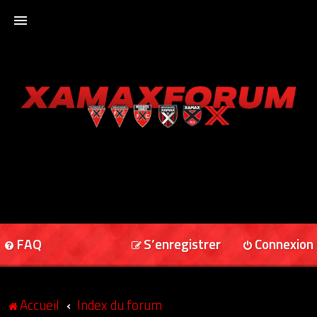
ACCUEIL
XAMAXFORUM
XAMAXONLINE
FAQ
S’enregistrer
Connexion
Accueil
Index du forum